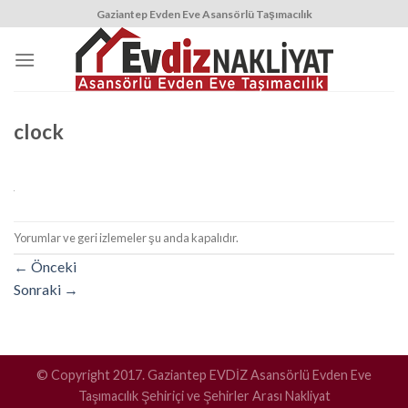
Skip
Gaziantep Evden Eve Asansörlü Taşımacılık
to
content
clock
Yorumlar ve geri izlemeler şu anda kapalıdır.
←
Önceki
Sonraki
→
© Copyright 2017. Gaziantep EVDİZ Asansörlü Evden Eve
Taşımacılık Şehiriçi ve Şehirler Arası Nakliyat