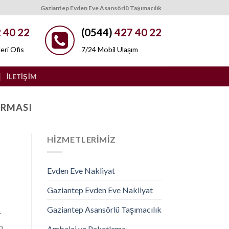
Gaziantep Evden Eve Asansörlü Taşımacılık
 40 22
(0544)
427 40 22
eri Ofis
7/24 Mobil Ulaşım
İLETIŞIM
IRMASI
HIZMETLERIMIZ
Evden Eve Nakliyat
Gaziantep Evden Eve Nakliyat
Gaziantep Asansörlü Taşımacılık
r
n
Ambalaj ve Paketleme