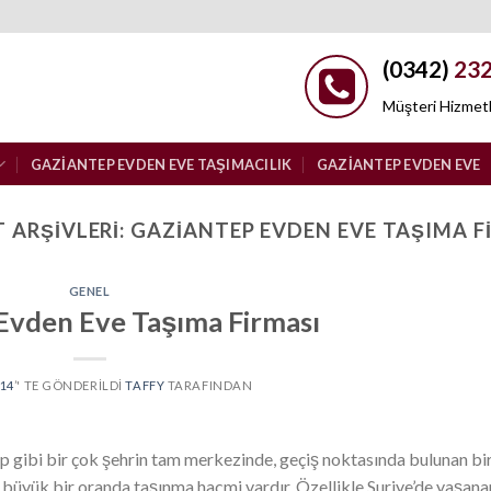
(0342)
232
Müşteri Hizmetl
GAZIANTEP EVDEN EVE TAŞIMACILIK
GAZIANTEP EVDEN EVE
T ARŞIVLERI:
GAZIANTEP EVDEN EVE TAŞIMA F
GENEL
Evden Eve Taşıma Firması
014
’' TE GÖNDERILDI
TAFFY
TARAFINDAN
 gibi bir çok şehrin tam merkezinde, geçiş noktasında bulunan bi
e büyük bir oranda taşınma hacmi vardır. Özellikle Suriye’de yaşana