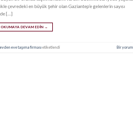
ikle çevredeki en büyük şehir olan Gaziantep’e gelenlerin sayısı
nde […]
OKUMAYA DEVAM EDIN
→
 evden eve taşıma firması
etiketlendi
Bir yorum