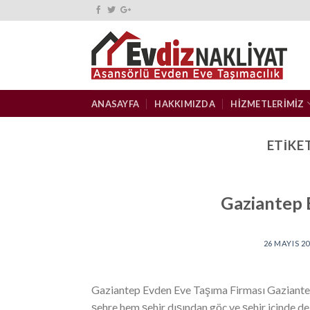
Skip
to
content
ANASAYFA
HAKKIMIZDA
HIZMETLERIMIZ
ETIKE
Gaziantep 
26 MAYIS 2
Gaziantep Evden Eve Taşıma Firması Gaziantep
şehre hem şehir dışından göç ve şehir içinde d