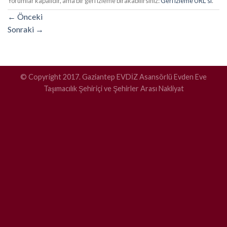
Yorumlar kapalıdır, ama bir geri izleme bırakabilirsiniz:
Geri izleme URL’ si
.
←
Önceki
Sonraki
→
© Copyright 2017. Gaziantep EVDİZ Asansörlü Evden Eve
Taşımacılık Şehiriçi ve Şehirler Arası Nakliyat