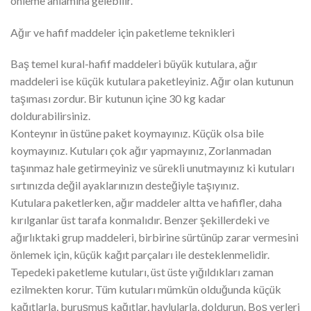
önleme anlamına gelebilir.
Ağır ve hafif maddeler için paketleme teknikleri
Baş temel kural-hafif maddeleri büyük kutulara, ağır
maddeleri ise küçük kutulara paketleyiniz. Ağır olan kutunun
taşıması zordur. Bir kutunun içine 30 kg kadar
doldurabilirsiniz.
Konteynır in üstüne paket koymayınız. Küçük olsa bile
koymayınız. Kutuları çok ağır yapmayınız, Zorlanmadan
taşınmaz hale getirmeyiniz ve sürekli unutmayınız ki kutuları
sırtınızda değil ayaklarınızın desteğiyle taşıyınız.
Kutulara paketlerken, ağır maddeler altta ve hafifler, daha
kırılganlar üst tarafa konmalıdır. Benzer şekillerdeki ve
ağırlıktaki grup maddeleri, birbirine sürtünüp zarar vermesini
önlemek için, küçük kağıt parçaları ile desteklenmelidir.
Tepedeki paketleme kutuları, üst üste yığıldıkları zaman
ezilmekten korur. Tüm kutuları mümkün olduğunda küçük
kağıtlarla, buruşmuş kağıtlar, havlularla, doldurun. Boş yerleri