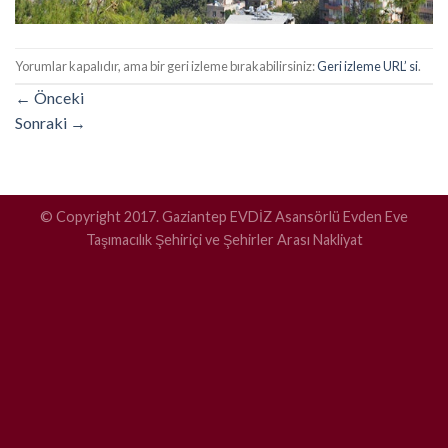
Yorumlar kapalıdır, ama bir geri izleme bırakabilirsiniz:
Geri izleme URL’ si
.
←
Önceki
Sonraki
→
© Copyright 2017. Gaziantep EVDİZ Asansörlü Evden Eve
Taşımacılık Şehiriçi ve Şehirler Arası Nakliyat