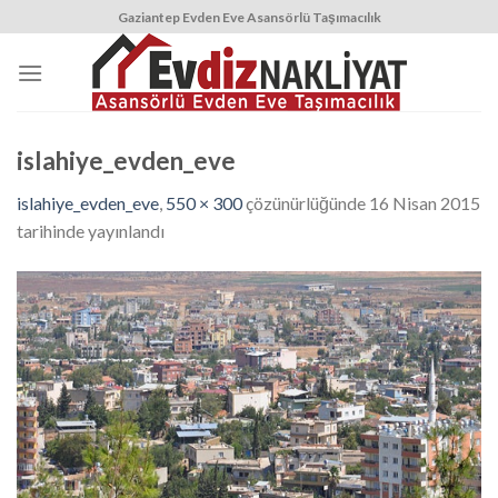
Skip
Gaziantep Evden Eve Asansörlü Taşımacılık
to
content
islahiye_evden_eve
islahiye_evden_eve
,
550 × 300
çözünürlüğünde
16 Nisan 2015
tarihinde yayınlandı