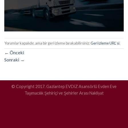
Yorumlar kapalıdır, ama bir geri izleme bırakabilirsiniz:
Geri izleme URL’ si
.
←
Önceki
Sonraki
→
© Copyright 2017. Gaziantep EVDİZ Asansörlü Evden Eve
Taşımacılık Şehiriçi ve Şehirler Arası Nakliyat