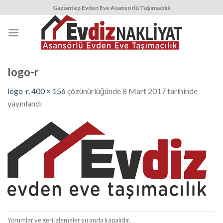
Skip
Gaziantep Evden Eve Asansörlü Taşımacılık
to
content
logo-r
logo-r
,
400 × 156
çözünürlüğünde
8 Mart 2017
tarihinde
yayınlandı
Yorumlar ve geri izlemeler şu anda kapalıdır.