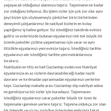
yaşayacak olduğunuz alanınıza taşırız. Taşınmanın ne kadar
zor olduğunu biliyoruz. Bu işlem sizler için çok zor olur aynı
şeyi bizim için söyleyemeyiz çünkü her birisi birbirinden
deneyimli çalışanlarımız ile nakliyat bizlerin en kolay
yaptığımız iş haline geliyor. Siz istediğiniz takdirde evinize
geliriz ve evlerinizde bulunan eşyalarınızı tek tek büyük bir
özenle paketler çizilme yaşanmaması için sarar ve aynı
titizlikle eşyalarınızı yeni evinize taşırız. İstediğiniz tarihte
eşyalarınızı alır istediğiniz tarihte yeni mekânlarınıza
bırakırız.
Nakliyatın en titiz en hali Gaziantep evden eve Nakliyat
eşyalarınıza en az sizlerin davranabileceği kadar nazik
davranır ve kırılmadan yıpranmadan eşyalarınızı yerlerine
taşır. Gaziantep mahalle arası Gaziantep dışı nakliyat adına
ne gerekiyorsa biz sizler için buradayız. Taşınmasını
istediğiniz eşyalarınızı sarar paketler büyük bir özen ile
taşınmaları gereken yerlere taşırız. Taşınma oldukça zor olan
bir işlemdir ve siz bu zorluğun üstesinden gelirsiniz fakat