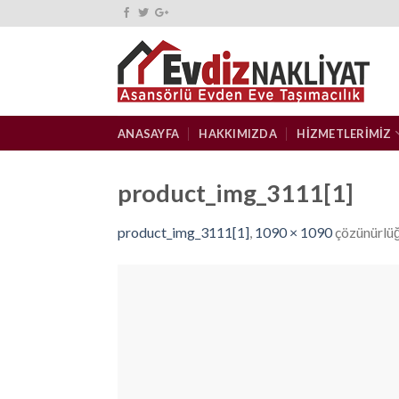
Skip
to
content
ANASAYFA
HAKKIMIZDA
HIZMETLERIMIZ
product_img_3111[1]
product_img_3111[1]
,
1090 × 1090
çözünürlü