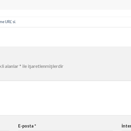
me URL’ si
.
li alanlar
*
ile işaretlenmişlerdir
E-posta
*
İnte