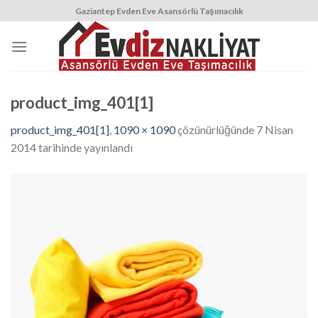
Skip
Gaziantep Evden Eve Asansörlü Taşımacılık
to
content
product_img_401[1]
product_img_401[1]
,
1090 × 1090
çözünürlüğünde
7 Nisan
2014
tarihinde yayınlandı